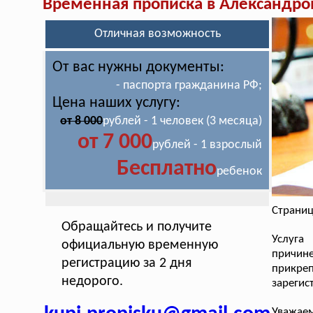
Временная прописка в Александро
Отличная возможность
От вас нужны документы:
- паспорта гражданина РФ;
Цена наших услугу:
от 8 000
рублей - 1 человек (3 месяца)
от 7 000
рублей - 1 взрослый
Бесплатно
ребенок
Страниц
Обращайтесь и получите
Услуга
официальную временную
причин
регистрацию за 2 дня
прикре
недорого.
зарегис
Уважае