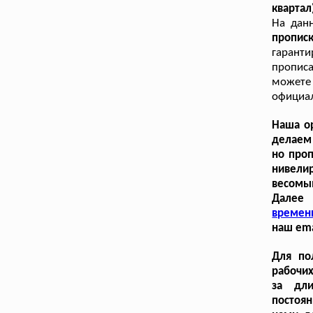
квартал
На дан
пропис
гарант
пропис
можете 
официал
Наша ор
делаем 
но проп
нивели
весомы
Далее 
времен
наш ema
Для по
рабочих
за дл
постоян