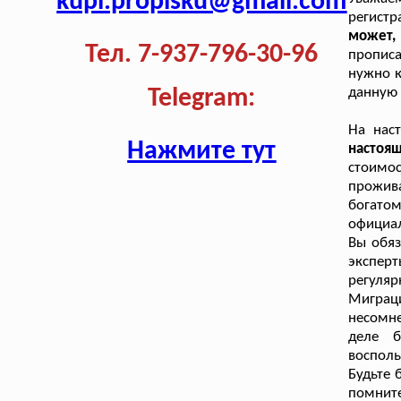
kupi.propisku@gmail.com
регистр
может,
Тел. 7-937-796-30-96
прописа
нужно к
данную 
Telegram:
На нас
Нажмите тут
настоя
стоимо
прожив
богатом
официал
Вы обяз
экспер
регуля
Миграци
несомн
деле б
восполь
Будьте 
помни