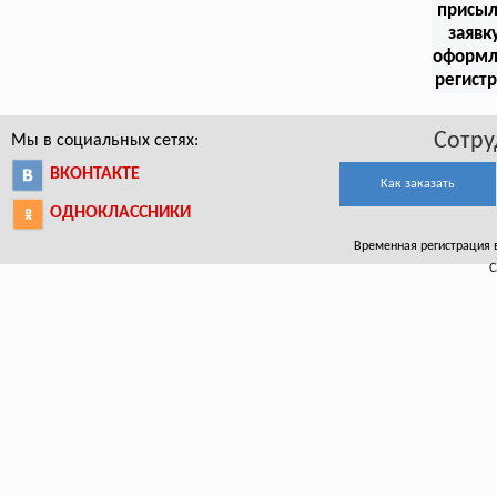
присыл
заявк
оформл
регист
Сотру
Мы в социальных сетях:
ВКОНТАКТЕ
Как заказать
ОДНОКЛАССНИКИ
Временная регистрация в 
С